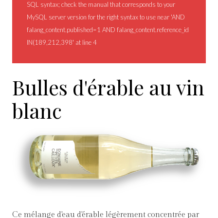
SQL syntax; check the manual that corresponds to your
MySQL server version for the right syntax to use near 'AND
falang_content.published=1 AND falang_content.reference_id
IN(189,212,398' at line 4
Bulles d'érable au vin
blanc
Ce mélange d'eau d'érable légèrement concentrée par