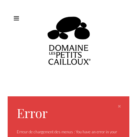
Error
Erreur de chargement des menus : You have an error in your