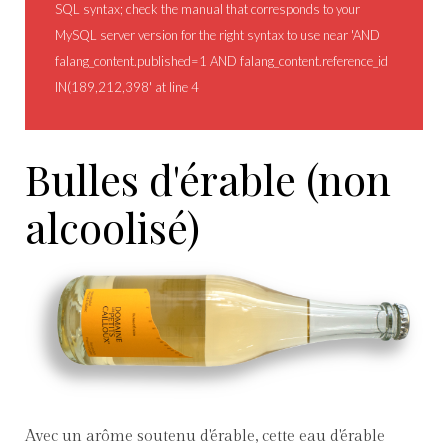
SQL syntax; check the manual that corresponds to your
MySQL server version for the right syntax to use near 'AND
falang_content.published=1 AND falang_content.reference_id
IN(189,212,398' at line 4
Bulles d'érable (non
alcoolisé)
Avec un arôme soutenu d'érable, cette eau d'érable