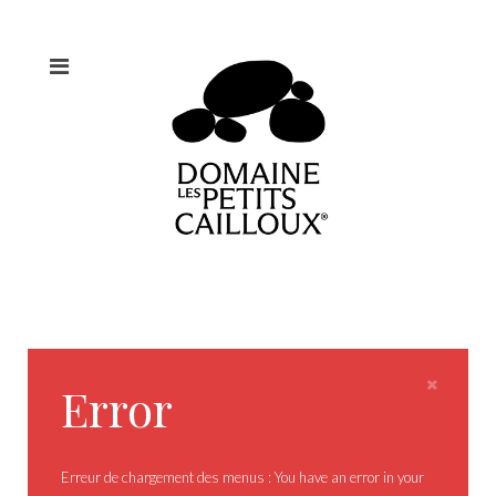
Error
Erreur de chargement des menus : You have an error in your