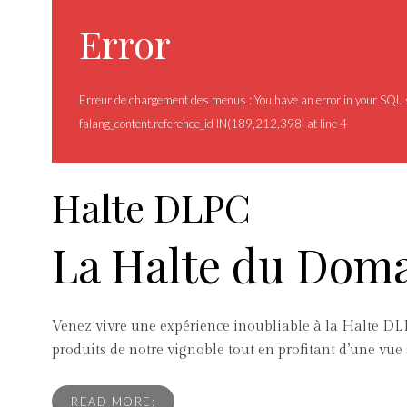
Error
Erreur de chargement des menus : You have an error in your SQL 
falang_content.reference_id IN(189,212,398' at line 4
Halte DLPC
La Halte du Domai
Venez vivre une expérience inoubliable à la Halte DL
produits de notre vignoble tout en profitant d’une vue 
READ MORE: