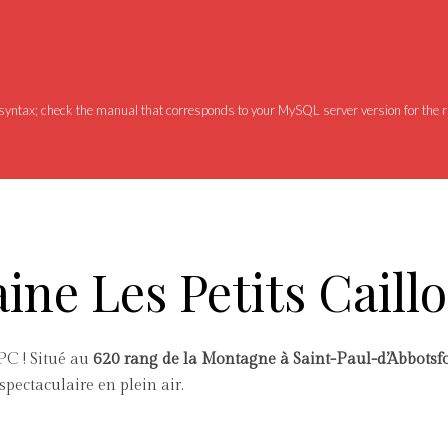
syntax; check the manual that corresponds to your MySQL server version for the 
ne Les Petits Caill
PC ! Situé au
620 rang de la Montagne à Saint-Paul-d’Abbotsf
spectaculaire en plein air.