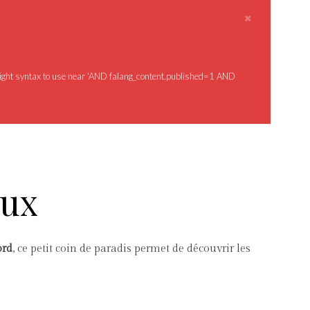
right syntax to use near 'AND falang_content.published=1 AND
oux
ord
, ce petit coin de paradis permet de découvrir les